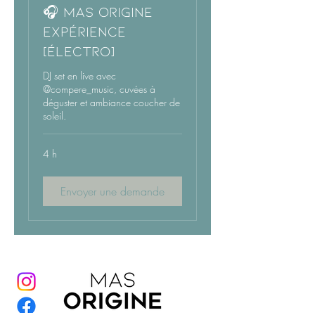
🎧 MAS ORIGINE
EXPÉRIENCE
[Électro]
DJ set en live avec
@compere_music, cuvées à
déguster et ambiance coucher de
soleil.
4 h
Envoyer une demande